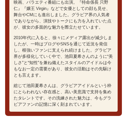
映画、バラエティ番組にも出演。『特命係長 只野
仁』『嬢王 Virgin』などで女優としての顔も見せ、
舞台やCMにも進出しました。グラビア界の人気者
でありながら、演技やトークにも力を入れていた点
が、彼女の多面的な魅力を際立たせています。
2010年代に入ると、徐々にメディア露出が減少しま
したが、一時はブログやSNSを通じて近況を発信
し、根強いファンに支えられ続けました。グラビア
界が多様化していく中で、池田夏希さんのように“美
しさ”と“知性”を兼ね備えたスタイルのアイドルは今
もなお一定の需要があり、彼女の活動はその先駆け
とも言えます。
総じて池田夏希さんは、グラビアアイドルという枠
にとらわれない存在感と、高い美意識で支持を集め
たタレントです。その洗練された魅力は、今もグラ
ビアファンの記憶に深く刻まれています。