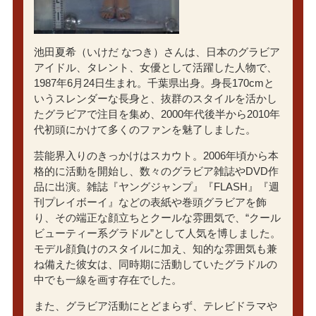
池田夏希（いけだ なつき）さんは、日本のグラビア
アイドル、タレント、女優として活躍した人物で、
1987年6月24日生まれ。千葉県出身。身長170cmと
いうスレンダーな長身と、抜群のスタイルを活かし
たグラビアで注目を集め、2000年代後半から2010年
代初頭にかけて多くのファンを魅了しました。
芸能界入りのきっかけはスカウト。2006年頃から本
格的に活動を開始し、数々のグラビア雑誌やDVD作
品に出演。雑誌『ヤングジャンプ』『FLASH』『週
刊プレイボーイ』などの表紙や巻頭グラビアを飾
り、その端正な顔立ちとクールな雰囲気で、“クール
ビューティー系グラドル”として人気を博しました。
モデル顔負けのスタイルに加え、知的な雰囲気も兼
ね備えた彼女は、同時期に活動していたグラドルの
中でも一線を画す存在でした。
また、グラビア活動にとどまらず、テレビドラマや