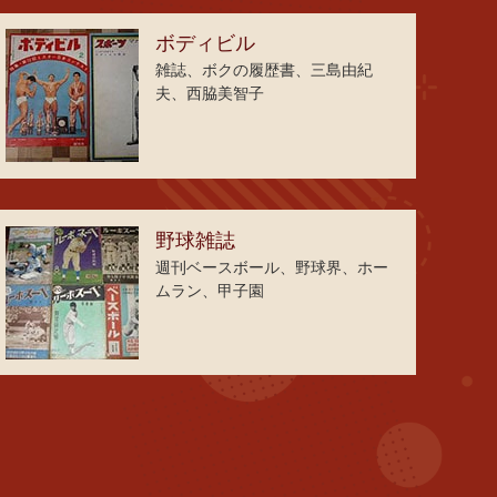
ボディビル
雑誌、ボクの履歴書、三島由紀
夫、西脇美智子
野球雑誌
週刊ベースボール、野球界、ホー
ムラン、甲子園