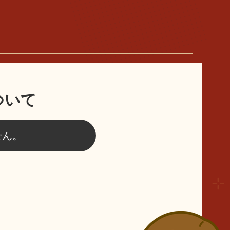
ついて
せん。
ク