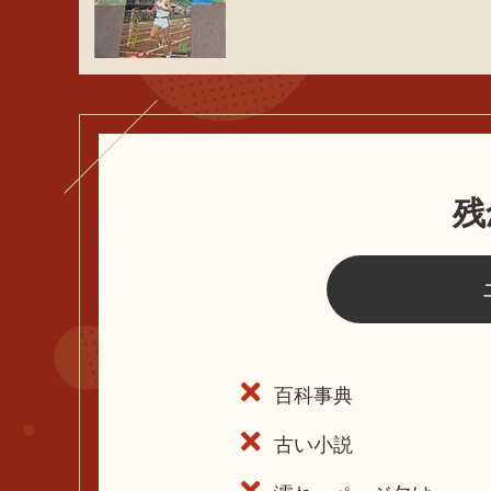
残
百科事典
古い小説