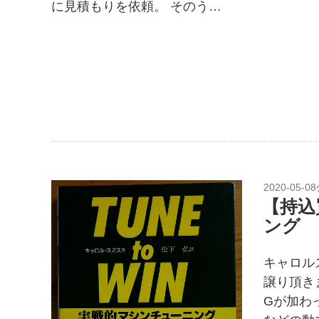
に見積もりを依頼。 そのう…
2020-05-08
【持込
ング
キャロルス
譲り頂き
Gが加わ