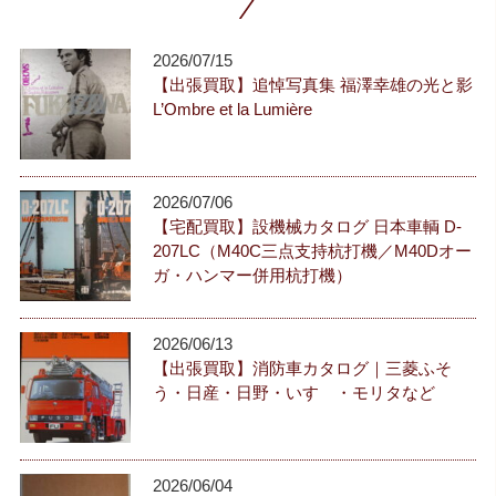
2026/07/15
【出張買取】追悼写真集 福澤幸雄の光と影
L’Ombre et la Lumière
2026/07/06
【宅配買取】設機械カタログ 日本車輌 D-
207LC（M40C三点支持杭打機／M40Dオー
ガ・ハンマー併用杭打機）
2026/06/13
【出張買取】消防車カタログ｜三菱ふそ
う・日産・日野・いすゞ・モリタなど
2026/06/04