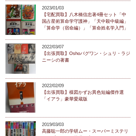
2023/01/03
【宅配買取】八木橋信忠著4冊セット「中
国占星術算命学守護神」「天中殺中級編」
「算命学（宿命編）」「算命姓名学入門」
2022/03/07
【出張買取】Oshoバグワン・シュリ・ラジ
ニーシの著書
2022/02/09
【出張買取】楳図かずお異色短編傑作選
「イアラ」豪華愛蔵版
2019/03/03
高藤聡一郎の学研ムー・スーパーミステリ