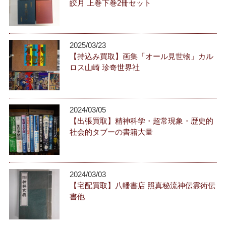
皎月 上巻下巻2冊セット
2025/03/23
【持込み買取】画集「オール見世物」カル
ロス山崎 珍奇世界社
2024/03/05
【出張買取】精神科学・超常現象・歴史的
社会的タブーの書籍大量
2024/03/03
【宅配買取】八幡書店 照真秘流神伝霊術伝
書他