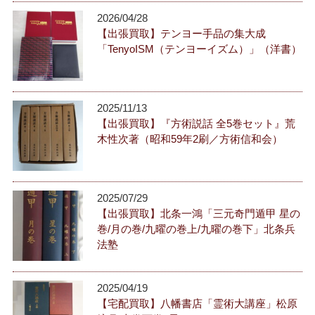
2026/04/28
【出張買取】テンヨー手品の集大成
「TenyoISM（テンヨーイズム）」（洋書）
2025/11/13
【出張買取】『方術説話 全5巻セット』荒
木性次著（昭和59年2刷／方術信和会）
2025/07/29
【出張買取】北条一鴻「三元奇門遁甲 星の
巻/月の巻/九曜の巻上/九曜の巻下」北条兵
法塾
2025/04/19
【宅配買取】八幡書店「霊術大講座」松原