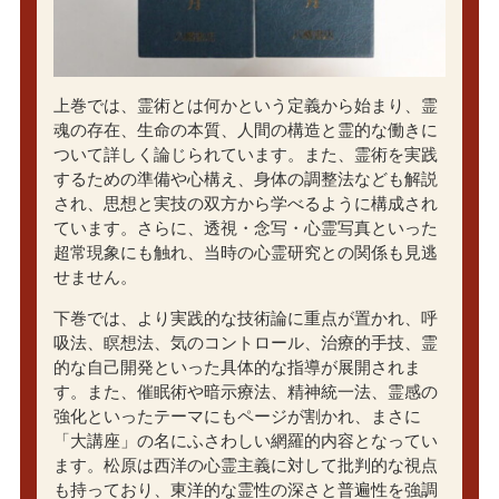
上巻では、霊術とは何かという定義から始まり、霊
魂の存在、生命の本質、人間の構造と霊的な働きに
ついて詳しく論じられています。また、霊術を実践
するための準備や心構え、身体の調整法なども解説
され、思想と実技の双方から学べるように構成され
ています。さらに、透視・念写・心霊写真といった
超常現象にも触れ、当時の心霊研究との関係も見逃
せません。
下巻では、より実践的な技術論に重点が置かれ、呼
吸法、瞑想法、気のコントロール、治療的手技、霊
的な自己開発といった具体的な指導が展開されま
す。また、催眠術や暗示療法、精神統一法、霊感の
強化といったテーマにもページが割かれ、まさに
「大講座」の名にふさわしい網羅的内容となってい
ます。松原は西洋の心霊主義に対して批判的な視点
も持っており、東洋的な霊性の深さと普遍性を強調