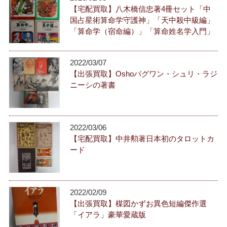
【宅配買取】八木橋信忠著4冊セット「中
国占星術算命学守護神」「天中殺中級編」
「算命学（宿命編）」「算命姓名学入門」
2022/03/07
【出張買取】Oshoバグワン・シュリ・ラジ
ニーシの著書
2022/03/06
【宅配買取】中井勲著日本初のタロットカ
ード
2022/02/09
【出張買取】楳図かずお異色短編傑作選
「イアラ」豪華愛蔵版