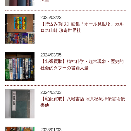
2025/03/23
【持込み買取】画集「オール見世物」カル
ロス山崎 珍奇世界社
2024/03/05
【出張買取】精神科学・超常現象・歴史的
社会的タブーの書籍大量
2024/03/03
【宅配買取】八幡書店 照真秘流神伝霊術伝
書他
2023/01/03