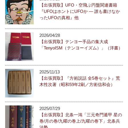
【出張買取】UFO・空飛ぶ円盤関連書籍
『UFOはホントにUFOか ― 誰も書けなか
ったUFOの真相』他
2026/04/28
【出張買取】テンヨー手品の集大成
「TenyoISM（テンヨーイズム）」（洋書）
2025/11/13
【出張買取】『方術説話 全5巻セット』荒
木性次著（昭和59年2刷／方術信和会）
2025/07/29
【出張買取】北条一鴻「三元奇門遁甲 星の
巻/月の巻/九曜の巻上/九曜の巻下」北条兵
法塾