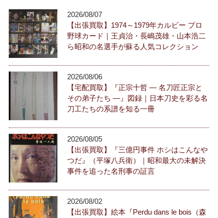
2026/08/07
【出張買取】1974～1979年カルビー プロ
野球カード｜王貞治・長嶋茂雄・山本浩二
ら昭和の名選手が蘇る人気コレクション
2026/08/06
【宅配買取】『正宗十哲 ― 名刀匠正宗と
その弟子たち ―』図録｜日本刀史を彩る名
刀工たちの系譜を知る一冊
2026/08/05
【出張買取】『三億円事件 ホシはこんなや
つだ』（平塚八兵衛）｜昭和最大の未解決
事件を追った名刑事の証言
2026/08/02
【出張買取】絵本『Perdu dans le bois（森