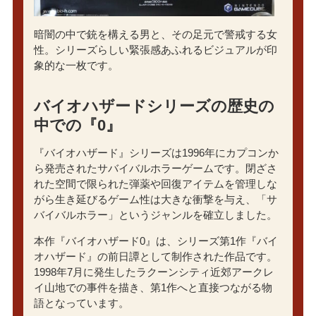
暗闇の中で銃を構える男と、その足元で警戒する女
性。シリーズらしい緊張感あふれるビジュアルが印
象的な一枚です。
バイオハザードシリーズの歴史の
中での『0』
『バイオハザード』シリーズは1996年にカプコンか
ら発売されたサバイバルホラーゲームです。閉ざさ
れた空間で限られた弾薬や回復アイテムを管理しな
がら生き延びるゲーム性は大きな衝撃を与え、「サ
バイバルホラー」というジャンルを確立しました。
本作『バイオハザード0』は、シリーズ第1作『バイ
オハザード』の前日譚として制作された作品です。
1998年7月に発生したラクーンシティ近郊アークレ
イ山地での事件を描き、第1作へと直接つながる物
語となっています。