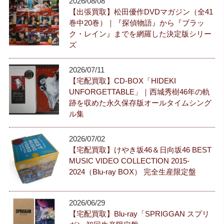
2026/08/08
【出張買取】松田優作DVDマガジン（全41
巻中20巻）｜『探偵物語』から『ブラッ
ク・レイン』までを網羅した決定版シリー
ズ
2026/07/11
【宅配買取】CD-BOX「HIDEKI
UNFORGETTABLE」｜西城秀樹46年の軌
跡を収めた永久保存版オールタイムシング
ル集
2026/07/02
【宅配買取】けやき坂46＆日向坂46 BEST
MUSIC VIDEO COLLECTION 2015-
2024（Blu-ray BOX） 完全生産限定盤
2026/06/29
【宅配買取】Blu-ray「SPRIGGAN スプリ