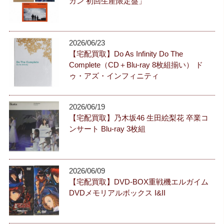
ガン 初回生産限定盤」
2026/06/23
【宅配買取】Do As Infinity Do The
Complete（CD＋Blu-ray 8枚組揃い） ド
ゥ・アズ・インフィニティ
2026/06/19
【宅配買取】乃木坂46 生田絵梨花 卒業コ
ンサート Blu-ray 3枚組
2026/06/09
【宅配買取】DVD-BOX重戦機エルガイム
DVDメモリアルボックス I&II