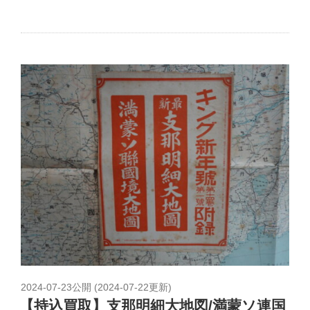
2024-07-23
公開 (
2024-07-22
更新)
【持込買取】支那明細大地図/満蒙ソ連国