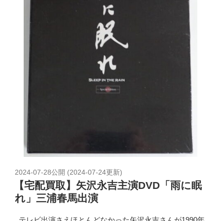
2024-07-28
公開 (
2024-07-24
更新)
【宅配買取】矢沢永吉主演DVD「雨に眠
れ」三浦春馬出演
テレビ出演さえほとんどなかった矢沢永吉さんが1990年