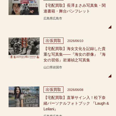
【宅配買取】長澤まさみ写真集・関
連書籍・舞台パンフレット
広島県広島市
出張買取
2026/06/10
【宅配買取】海女文化を記録した貴
重な写真集――『海女の群像』『海
女の習俗』岩瀬禎之写真集
山口県岩国市
出張買取
2026/06/08
【宅配買取】直筆サイン入！松下奈
緒パーソナルフォトブック 『Laugh &
Leilani』