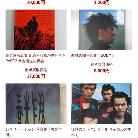
10,000円
1,200円
暴走族写真集 止められるか俺たちを
西城秀樹写真集「BODY」
PART2 暴走街道の青春
参考買取価格
参考買取価格
8,000円
17,000円
レスリー・チャン 写真集「春光乍
狂熱のロックンロール キャロルのす
泄」
べて