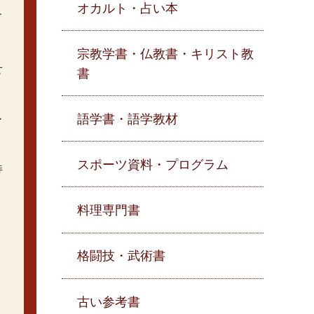
オカルト・占い本
て
宗教学書・仏教書・キリスト教
せ
書
語学書・語学教材
レ
スポーツ資料・プログラム
持
料理専門書
ま
格闘技・武術書
古い参考書