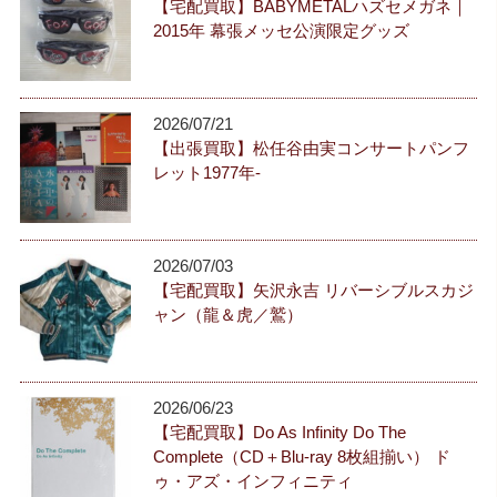
【宅配買取】BABYMETALハズセメガネ｜
2015年 幕張メッセ公演限定グッズ
2026/07/21
【出張買取】松任谷由実コンサートパンフ
レット1977年-
2026/07/03
【宅配買取】矢沢永吉 リバーシブルスカジ
ャン（龍＆虎／鷲）
2026/06/23
【宅配買取】Do As Infinity Do The
Complete（CD＋Blu-ray 8枚組揃い） ド
ゥ・アズ・インフィニティ