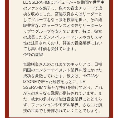
LE SSERAFIMはデビューから短期間で世界中
のファンを魅了し、数々の音楽チャートで成
功を収めました。宮脇咲良さんはリーダーと
してグループを引っ張る役割を担い、その経
験豊富なパフォーマンスと冷静なリーダーシ
ップでグループを支えています。特に、彼女
の成長したダンスパフォーマンスやカリスマ
性は注目されており、韓国の音楽業界におい
ても高い評価を受けています。
今後の展望
宮脇咲良さんのこれまでのキャリアは、日韓
両国のエンターテイメント業界を股にかけた
成功を象徴しています。彼女は、HKT48や
IZ*ONEで培った経験をもとに、LE
SSERAFIMで新たな挑戦を続けており、これ
からのさらなる飛躍が期待されています。ま
た、彼女の多才な才能は音楽業界にとどまら
ず、ファッションやモデル業界、さらには演
技の世界でも発揮されていくことでしょう。