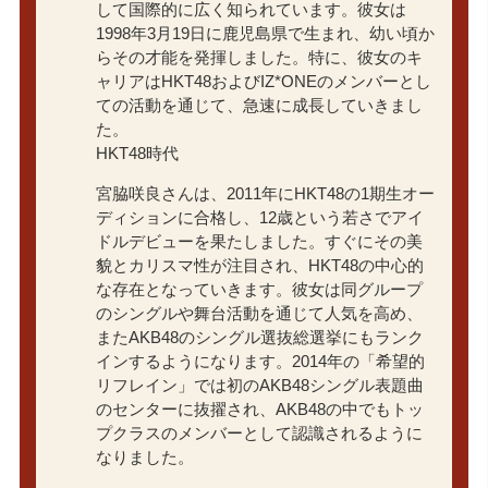
して国際的に広く知られています。彼女は
1998年3月19日に鹿児島県で生まれ、幼い頃か
らその才能を発揮しました。特に、彼女のキ
ャリアはHKT48およびIZ*ONEのメンバーとし
ての活動を通じて、急速に成長していきまし
た。
HKT48時代
宮脇咲良さんは、2011年にHKT48の1期生オー
ディションに合格し、12歳という若さでアイ
ドルデビューを果たしました。すぐにその美
貌とカリスマ性が注目され、HKT48の中心的
な存在となっていきます。彼女は同グループ
のシングルや舞台活動を通じて人気を高め、
またAKB48のシングル選抜総選挙にもランク
インするようになります。2014年の「希望的
リフレイン」では初のAKB48シングル表題曲
のセンターに抜擢され、AKB48の中でもトッ
プクラスのメンバーとして認識されるように
なりました。