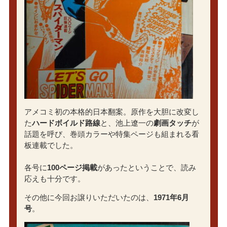
アメコミ初の本格的日本翻案。原作を大胆に改変し
た
ハードボイルド路線
と、池上遼一の
劇画タッチ
が
話題を呼び、巻頭カラーや特集ページも組まれる看
板連載でした。
各号に
100ページ掲載
があったということで、読み
応えも十分です。
その他に今回お譲りいただいたのは、
1971年6月
号
。