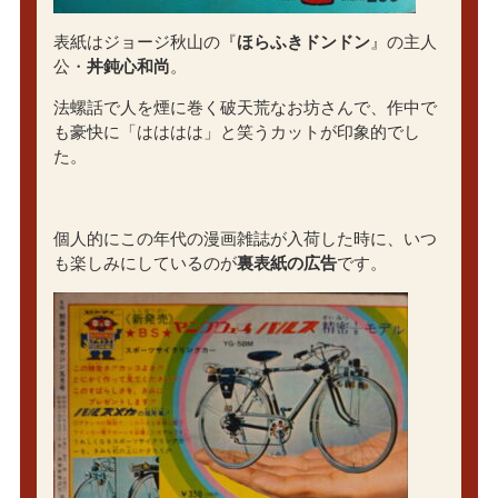
表紙はジョージ秋山の『
ほらふきドンドン
』の主人
公・
丼鈍心和尚
。
法螺話で人を煙に巻く破天荒なお坊さんで、作中で
も豪快に「はははは」と笑うカットが印象的でし
た。
個人的にこの年代の漫画雑誌が入荷した時に、いつ
も楽しみにしているのが
裏表紙の広告
です。