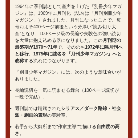
1964年に季刊誌として産声を上げた『別冊少年マガ
ジン』は、1969年に月刊化（誌名は「月刊別冊少年
マガジン」）されました。月刊になったことで、毎
号およそ400ページ前後という分厚い“読み切り大
全”となり、100ページ級の長編や実験色の強い読切
を大量に抱え込める器になりました。この
月刊期の
最盛期が1970〜71年
で、そののち
1972年に隔月刊へ
と移行
、
1975年に誌名を『月刊少年マガジン』へと
改称
する流れにつながります。
『別冊少年マガジン』には、次のような意味合いが
ありました。
長編読切を一気に読ませる舞台（100ページ読切が
一晩で完結）。
週刊誌では躊躇された
シリアス／ダーク路線・社会
派・劇画的表現
の実験室。
若手から大御所まで“作家主導”で描ける
自由度の高
さ
。