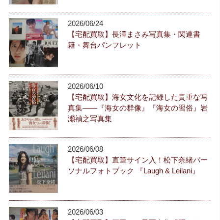
2026/06/24
【宅配買取】長澤まさみ写真集・関連書
籍・舞台パンフレット
2026/06/10
【宅配買取】海女文化を記録した貴重な写
真集――『海女の群像』『海女の習俗』岩
瀬禎之写真集
2026/06/08
【宅配買取】直筆サイン入！松下奈緒パー
ソナルフォトブック 『Laugh & Leilani』
2026/06/03