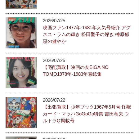
2026/07/25
映画ファン1977年-1981年人気号紹介 アグ
ネス・ラムの輝き 松田聖子の燦き 榊原郁
恵の健やか
2026/07/25
【宅配買取】映画の友EIGA NO
TOMO1978年-1983年表紙集
2026/07/22
【出張買取】少年ブック1967年5月号 怪獣
カード・マッハGoGoGo特集 吉田竜夫 ウ
ルトラQ掲載号