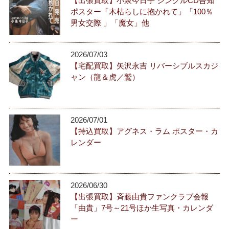
【出張買取】小泉今日子 シングルCD告知
ポスター「木枯らしに抱かれて」「100％
男女交際 」「魔女」他
2026/07/03
【宅配買取】矢沢永吉 リバーシブルスカジ
ャン（龍＆虎／鷲）
2026/07/01
【持込買取】アグネス・ラム ポスター・カ
レンダー
2026/06/30
【出張買取】斉藤由貴ファンクラブ会報
「由貴」7号～21号ほか生写真・カレンダ
ー