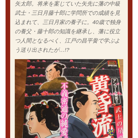
矢太郎。将来を案じていた矢先に藩の中級
武士・三日月藤十郎に学問所での成績を見
込まれて、三日月家の養子に。40歳で独身
の養父・藤十郎の知識を継承し、藩に役立
つ人間となるべく、江戸の昌平黌で学ぶよ
う送り出されたが…!?