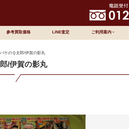
参考買取価格
LINE査定
ご利用案内
オバケのＱ太郎/伊賀の影丸
郎/伊賀の影丸