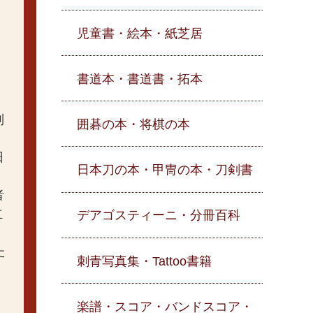
児童書・絵本・紙芝居
書道本・書道書・拓本
別
囲碁の本・将棋の本
日
日本刀の本・甲冑の本・刀剣書
者
立
デアゴスティーニ・分冊百科
た
刺青写真集・Tattoo書籍
楽譜・スコア・バンドスコア・