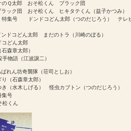
バケのＱ太郎 おそ松くん ブラック団
 ブラック団 おそ松くん ヒキタテくん（益子かつみ）
し）特集号 ドンドコどん太郎（つのだじろう） テレ
 ドンドコどん太郎 まだのトラ（川崎のぼる）
ドコどん太郎
（石森章太郎）
内投手物語（江波譲二）
 あばれん坊奇襲隊（荘司としお）
ぎり（石森章太郎）
人つき（水木しげる） 怪虫カブトン（つのだじろう）
特集号
そ松くん