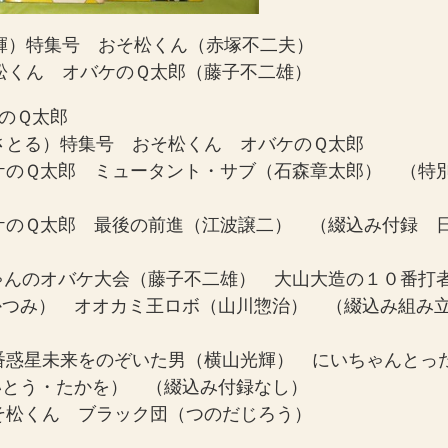
光輝）特集号 おそ松くん（赤塚不二夫）
そ松くん オバケのＱ太郎（藤子不二雄）
ケのＱ太郎
沢さとる）特集号 おそ松くん オバケのＱ太郎
バケのＱ太郎 ミュータント・サブ（石森章太郎） （特
バケのＱ太郎 最後の前進（江波譲二） （綴込み付録 
ちゃんのオバケ大会（藤子不二雄） 大山大造の１０番打
かつみ） オオカミ王ロボ（山川惣治） （綴込み組み
３番惑星未来をのぞいた男（横山光輝） にいちゃんとっ
いとう・たかを） （綴込み付録なし）
おそ松くん ブラック団（つのだじろう）