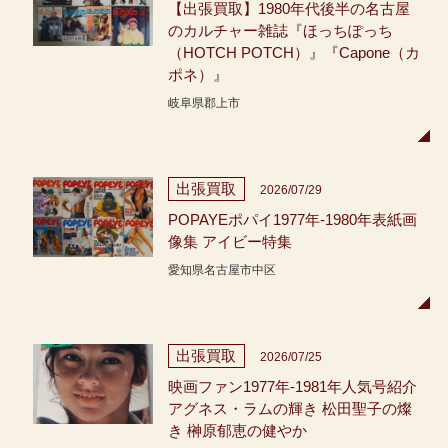
【出張買取】1980年代後半の名古屋
のカルチャー雑誌『ほっちぽっち
（HOTCH POTCH）』『Capone（カ
ポネ）』
岐阜県郡上市
出張買取
2026/07/29
POPAYEポパイ1977年-1980年表紙画
像集 アイビー特集
愛知県名古屋市中区
出張買取
2026/07/25
映画ファン1977年-1981年人気号紹介
アグネス・ラムの輝き 松田聖子の燦
き 榊原郁恵の健やか