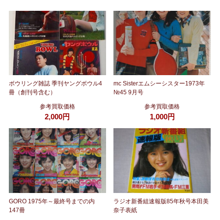
ボウリング雑誌 季刊ヤングボウル4
mc Sisterエムシーシスター1973年
冊（創刊号含む）
№45 9月号
参考買取価格
参考買取価格
2,000円
1,000円
GORO 1975年～最終号までの内
ラジオ新番組速報版85年秋号本田美
147冊
奈子表紙