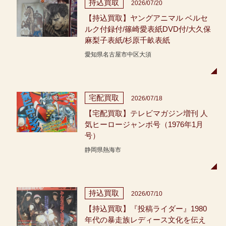
持込買取
2026/07/20
【持込買取】ヤングアニマル ベルセ
ルク付録付/篠崎愛表紙DVD付/大久保
麻梨子表紙/杉原千畝表紙
愛知県名古屋市中区大須
宅配買取
2026/07/18
【宅配買取】テレビマガジン増刊 人
気ヒーロージャンボ号（1976年1月
号）
静岡県熱海市
持込買取
2026/07/10
【持込買取】『投稿ライダー』1980
年代の暴走族レディース文化を伝え