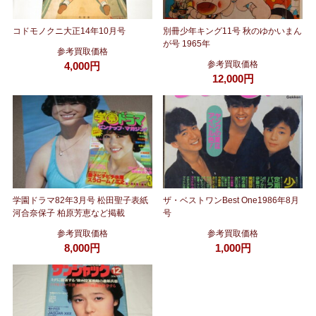
コドモノクニ大正14年10月号
別冊少年キング11号 秋のゆかいまん
が号 1965年
参考買取価格
参考買取価格
4,000円
12,000円
学園ドラマ82年3月号 松田聖子表紙
ザ・ベストワンBest One1986年8月
河合奈保子 柏原芳恵など掲載
号
参考買取価格
参考買取価格
8,000円
1,000円