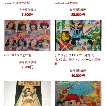
ンあいざき進也表紙
GO!GO!GO!新連載
参考買取価格
参考買取価格
1,200円
28,000円
GORO1979年全24冊
少年ジャンプ1972年10月2日号
No.42 永井豪『マジンガーＺ』新連
参考買取価格
載
7,200円
参考買取価格
40,000円