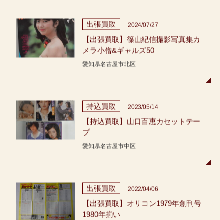
出張買取
2024/07/27
【出張買取】篠山紀信撮影写真集カ
メラ小僧&ギャルズ50
愛知県名古屋市北区
持込買取
2023/05/14
【持込買取】山口百恵カセットテー
プ
愛知県名古屋市中区
出張買取
2022/04/06
【出張買取】オリコン1979年創刊号
1980年揃い