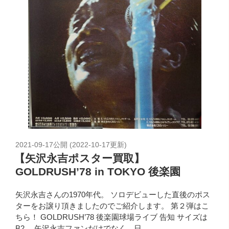
2021-09-17
公開 (
2022-10-17
更新)
【矢沢永吉ポスター買取】
GOLDRUSH’78 in TOKYO 後楽園
矢沢永吉さんの1970年代。 ソロデビューした直後のポス
ターをお譲り頂きましたのでご紹介します。 第２弾はこ
ちら！ GOLDRUSH’78 後楽園球場ライブ 告知 サイズは
B2。 矢沢永吉ファンだけでなく、日…