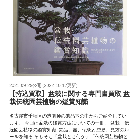
2021-09-29
公開 (
2022-10-17
更新)
【持込買取】盆栽に関する専門書買取 盆
栽伝統園芸植物の鑑賞知識
名古屋市千種区の造園師の遺品本の中からご紹介してい
ます。 今回は盆栽の鑑賞方法についての一冊。 盆栽・伝
統園芸植物の鑑賞知識: 銘品、器、伝統と歴史、見方のル
ールを知る そもそも「盆栽とは何か」「伝統園芸植物と