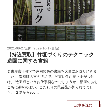
2021-09-27
公開 (
2022-10-17
更新)
【持込買取】竹垣づくりのテクニック
造園に関する書籍
名古屋市千種区で造園関係の書籍を大量にお譲り頂きま
した。 造園師の方の遺品で、関東に住む弟さまが片付
け。 造園師というお仕事柄なのでしょうか、部屋のあち
こちに趣味のよい、こだわりの民芸品が飾られてまし
た。 ２階から700…
記事を読む