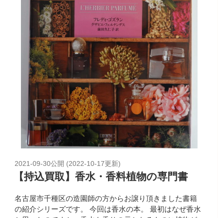
2021-09-30
公開 (
2022-10-17
更新)
【持込買取】香水・香料植物の専門書
名古屋市千種区の造園師の方からお譲り頂きました書籍
の紹介シリーズです。 今回は香水の本。 最初はなぜ香水