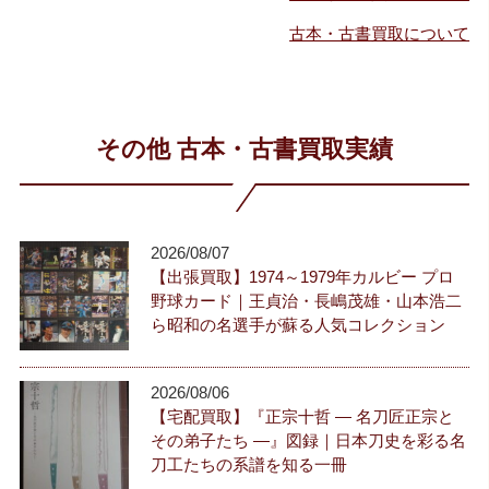
古本・古書買取について
その他 古本・古書買取実績
2026/08/07
【出張買取】1974～1979年カルビー プロ
野球カード｜王貞治・長嶋茂雄・山本浩二
ら昭和の名選手が蘇る人気コレクション
2026/08/06
【宅配買取】『正宗十哲 ― 名刀匠正宗と
その弟子たち ―』図録｜日本刀史を彩る名
刀工たちの系譜を知る一冊