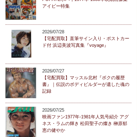
アイビー特集
2026/07/28
【宅配買取】直筆サイン入り・ポストカー
ド付 浜辺美波写真集『voyage』
2026/07/27
【宅配買取】マッスル北村『ボクの履歴
書』｜伝説のボディビルダーが遺した魂の
記録
2026/07/25
映画ファン1977年-1981年人気号紹介 アグ
ネス・ラムの輝き 松田聖子の燦き 榊原郁
恵の健やか