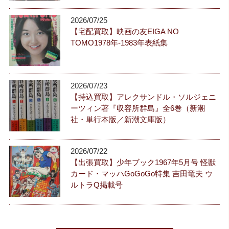
2026/07/25
【宅配買取】映画の友EIGA NO
TOMO1978年-1983年表紙集
2026/07/23
【持込買取】アレクサンドル・ソルジェニ
ーツィン著『収容所群島』全6巻（新潮
社・単行本版／新潮文庫版）
2026/07/22
【出張買取】少年ブック1967年5月号 怪獣
カード・マッハGoGoGo特集 吉田竜夫 ウ
ルトラQ掲載号