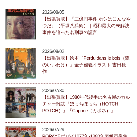
2026/08/05
【出張買取】『三億円事件 ホシはこんなや
つだ』（平塚八兵衛）｜昭和最大の未解決
事件を追った名刑事の証言
2026/08/02
【出張買取】絵本『Perdu dans le bois（森
のいいわけ）』金子國義イラスト 吉田稔
作
2026/07/30
【出張買取】1980年代後半の名古屋のカル
チャー雑誌『ほっちぽっち（HOTCH
POTCH）』『Capone（カポネ）』
2026/07/29
POPAYEポパイ1977年-1980年表紙画像集