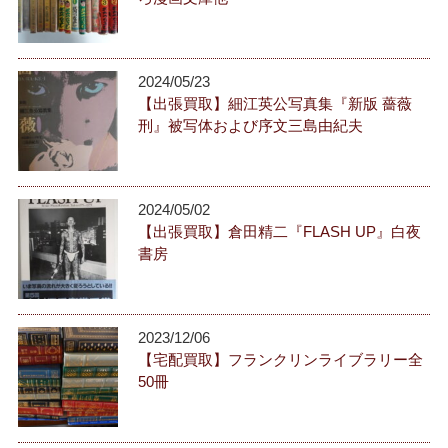
2024/05/23
【出張買取】細江英公写真集『新版 薔薇
刑』被写体および序文三島由紀夫
2024/05/02
【出張買取】倉田精二『FLASH UP』白夜
書房
2023/12/06
【宅配買取】フランクリンライブラリー全
50冊