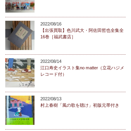
2022/08/16
【出張買取】色川武大・阿佐田哲也全集全
16巻［福武書店］
2022/08/14
江口寿史イラスト集no matter（立花ハジメ
レコード付）
2022/08/13
村上春樹「風の歌を聴け」初版元帯付き