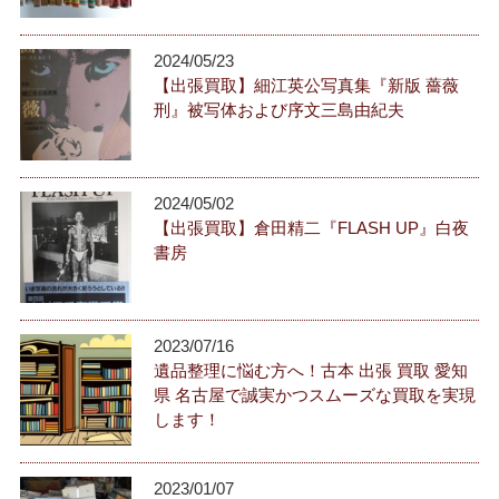
2024/05/23
【出張買取】細江英公写真集『新版 薔薇
刑』被写体および序文三島由紀夫
2024/05/02
【出張買取】倉田精二『FLASH UP』白夜
書房
2023/07/16
遺品整理に悩む方へ！古本 出張 買取 愛知
県 名古屋で誠実かつスムーズな買取を実現
します！
2023/01/07