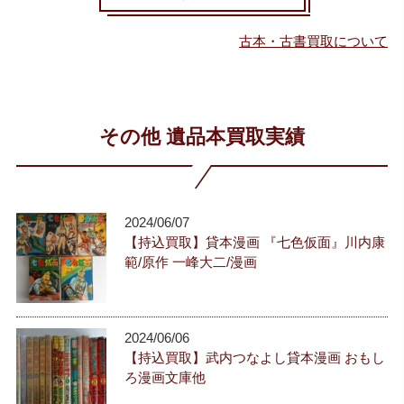
古本・古書買取について
その他 遺品本買取実績
2024/06/07
【持込買取】貸本漫画 『七色仮面』川内康
範/原作 一峰大二/漫画
2024/06/06
【持込買取】武内つなよし貸本漫画 おもし
ろ漫画文庫他