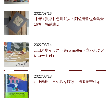
2022/08/16
【出張買取】色川武大・阿佐田哲也全集全
16巻［福武書店］
2022/08/14
江口寿史イラスト集no matter（立花ハジメ
レコード付）
2022/08/13
村上春樹「風の歌を聴け」初版元帯付き