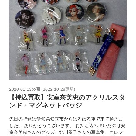
2020-01-13
公開 (
2022-10-28
更新)
【持込買取】安室奈美恵のアクリルスタ
ンド・マグネットバッジ
先日の持込は愛知県知立市からはるばる車で来て頂きま
した。 ありがとうございます。 お持ち込み頂いたのは安
室奈美恵さんのグッズ、北川景子さんの写真集、カレン